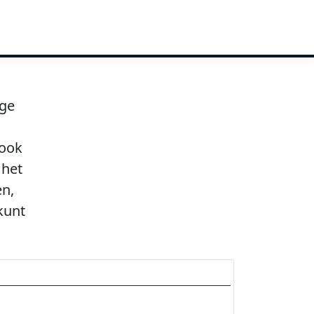
age
 ook
 het
en,
kunt