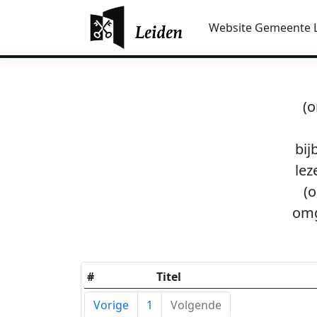
Website Gemeente 
(o
bij
lez
(o
omg
#
Titel
Vorige
1
Volgende