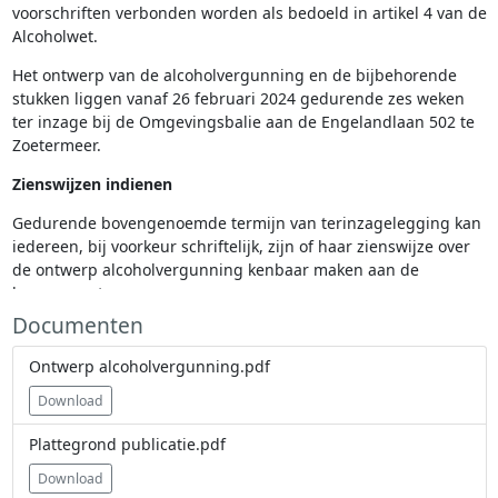
voorschriften verbonden worden als bedoeld in artikel 4 van de
Alcoholwet.
Het ontwerp van de alcoholvergunning en de bijbehorende
stukken liggen vanaf 26 februari 2024 gedurende zes weken
ter inzage bij de Omgevingsbalie aan de Engelandlaan 502 te
Zoetermeer.
Zienswijzen indienen
Gedurende bovengenoemde termijn van terinzagelegging kan
iedereen, bij voorkeur schriftelijk, zijn of haar zienswijze over
de ontwerp alcoholvergunning kenbaar maken aan de
burgemeester.
Documenten
Stuur uw zienswijze naar: Gemeente Zoetermeer, College van
burgemeester en wethouders t.a.v. de Afdeling VVH, Postbus
Ontwerp alcoholvergunning.pdf
15, 2700 AA Zoetermeer
Download
Informatie
Plattegrond publicatie.pdf
Voor het inzien van de stukken en het geven van een
Download
mondelinge zienswijze kunt u online een afspraak maken met