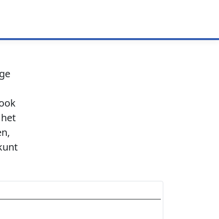
age
 ook
 het
en,
kunt