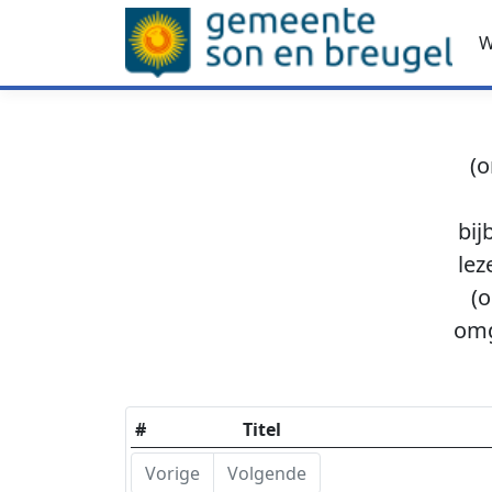
W
(o
bij
lez
(o
omg
#
Titel
Vorige
Volgende