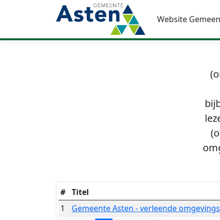
Website Gemeen
(o
bij
lez
(o
omg
#
Titel
1
Gemeente Asten - verleende omgeving