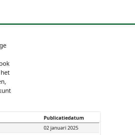
age
 ook
 het
en,
kunt
Publicatiedatum
02 januari 2025