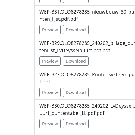
- de datum van uw beroepschrift uw handtekeni
WEP-B31.OLO8278285_nieuwbouw_30_pu
- Stuur ook het besluit en bijbehorende stukken 
nten_lijst.pdf.pdf
U kunt met uw DigiD of E-herkenning ook digitaal
Preview
Download
Voorlopige voorziening
WEP-B29.OLO8278285_240202_bijlage_pu
Het instellen van een beroep heeft geen schorsend
tenlijst_LvDeysselbuurt.pdf.pdf
U kunt dat voorkomen door een voorlopige voorzie
voorwaarden naar
Preview
Download
https://www.rechtspraak.nl
. U
Afdeling publiekrecht, team bestuursrecht algem
nodig of E-herkenning nodig.
WEP-B27.OLO8278285_Puntensysteem.pd
f.pdf
Preview
Download
WEP-B30.OLO8278285_240202_LvDeyssel
uurt_puntentabel_LL.pdf.pdf
Preview
Download