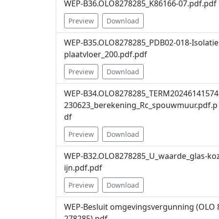
WEP-B36.OLO8278285_K86166-07.pdf.pdf
Preview
Download
WEP-B35.OLO8278285_PDB02-018-Isolatie
plaatvloer_200.pdf.pdf
Preview
Download
WEP-B34.OLO8278285_TERM20246141574
230623_berekening_Rc_spouwmuur.pdf.p
df
Preview
Download
WEP-B32.OLO8278285_U_waarde_glas-ko
ijn.pdf.pdf
Preview
Download
WEP-Besluit omgevingsvergunning (OLO 
278285).pdf