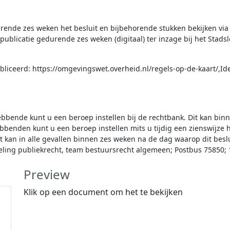
ende zes weken het besluit en bijbehorende stukken bekijken via d
ublicatie gedurende zes weken (digitaal) ter inzage bij het Stads
ubliceerd: https://omgevingswet.overheid.nl/regels-op-de-kaart/,
hebbende kunt u een beroep instellen bij de rechtbank. Dit kan b
ebbenden kunt u een beroep instellen mits u tijdig een zienswijze h
t kan in alle gevallen binnen zes weken na de dag waarop dit beslu
eling publiekrecht, team bestuursrecht algemeen; Postbus 75850
Preview
es
Klik op een document om het te bekijken
en het zaaknummer van het besluit