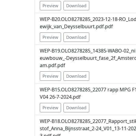
Preview
Download
WEP-B20.OLO8278285_2023-12-18-RO_Lo
ewijk_van_Deysselbuurt.pdf.pdf
Preview
Download
WEP-B19.OLO8278285_14385-WABO-02_ni
euwbouw_-Deysselbuurt_fase_2f_Amster
am.pdf.pdf
Preview
Download
WEP-B15.OLO8278285_22077 rapp MPG F
V04 26-7-2024.pdf
Preview
Download
WEP-B18.OLO8278285_22077_Rapport_sti
stof_Anna_Bijnsstraat_2-24_V01_13-11-20
3.pdf.pdf