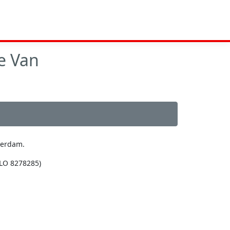
e Van
terdam.
OLO 8278285)