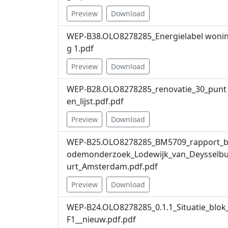
Preview
Download
WEP-B38.OLO8278285_Energielabel woni
g 1.pdf
Preview
Download
WEP-B28.OLO8278285_renovatie_30_punt
en_lijst.pdf.pdf
Preview
Download
WEP-B25.OLO8278285_BM5709_rapport_
odemonderzoek_Lodewijk_van_Deysselb
urt_Amsterdam.pdf.pdf
Preview
Download
WEP-B24.OLO8278285_0.1.1_Situatie_blok
F1__nieuw.pdf.pdf