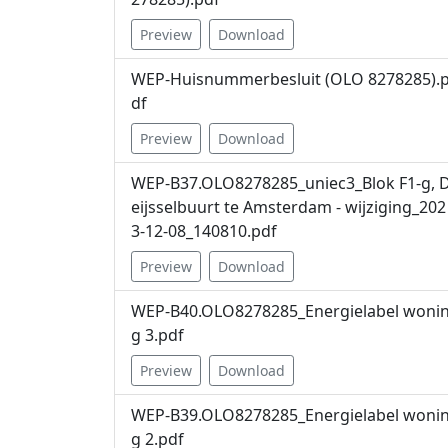
Preview
Download
WEP-Huisnummerbesluit (OLO 8278285).
df
Preview
Download
WEP-B37.OLO8278285_uniec3_Blok F1-g, 
eijsselbuurt te Amsterdam - wijziging_202
3-12-08_140810.pdf
Preview
Download
WEP-B40.OLO8278285_Energielabel woni
g 3.pdf
Preview
Download
WEP-B39.OLO8278285_Energielabel woni
g 2.pdf