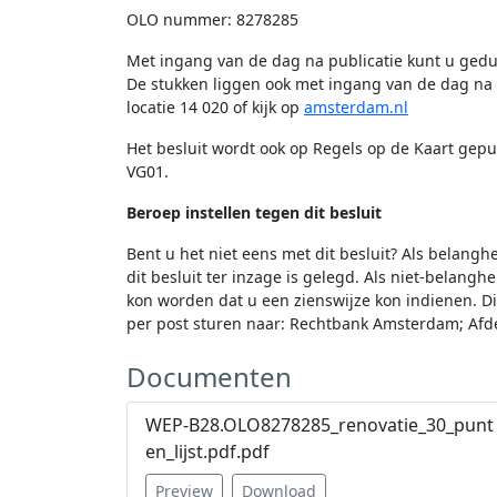
OLO nummer: 8278285
Met ingang van de dag na publicatie kunt u gedur
De stukken liggen ook met ingang van de dag na p
locatie 14 020 of kijk op
amsterdam.nl
Het besluit wordt ook op Regels op de Kaart gep
VG01.
Beroep instellen tegen dit besluit
Bent u het niet eens met dit besluit? Als belang
dit besluit ter inzage is gelegd. Als niet-belangh
kon worden dat u een zienswijze kon indienen. Di
per post sturen naar: Rechtbank Amsterdam; Afd
beroepschrift altijd:
Documenten
- uw naam, adres, telefoonnummer en e-mailadr
WEP-B28.OLO8278285_renovatie_30_punt
- het besluit waartegen u beroep instelt, datum 
en_lijst.pdf.pdf
- de reden(en) waarom u beroep instelt
Preview
Download