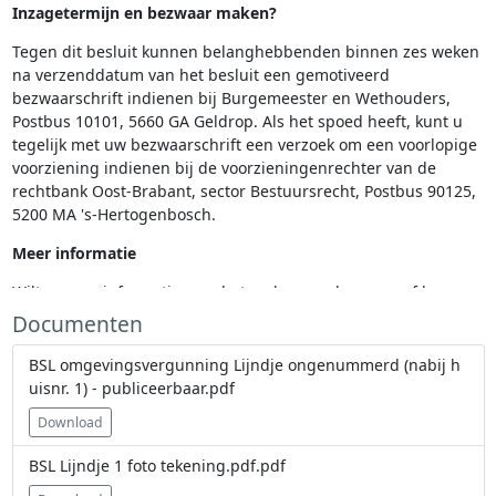
Inzagetermijn en bezwaar maken?
Tegen dit besluit kunnen belanghebbenden binnen zes weken
na verzenddatum van het besluit een gemotiveerd
bezwaarschrift indienen bij Burgemeester en Wethouders,
Postbus 10101, 5660 GA Geldrop. Als het spoed heeft, kunt u
tegelijk met uw bezwaarschrift een verzoek om een voorlopige
voorziening indienen bij de voorzieningenrechter van de
rechtbank Oost-Brabant, sector Bestuursrecht, Postbus 90125,
5200 MA 's-Hertogenbosch.
Meer informatie
Wilt u meer informatie over het maken van bezwaar of beroep
bij de overheid, kijk dan op www.geldrop-mierlo.nl. Wilt u meer
Documenten
weten over aanvragen en besluiten? Neem dan contact op met
de gemeente via telefoonnummer (040) 289 38 93. Besluiten of
BSL omgevingsvergunning Lijndje ongenummerd (nabij h
ontwerpbesluiten kunt u inzien via www.mijnpublicaties.nl en
uisnr. 1) - publiceerbaar.pdf
dan klikken op gemeente Geldrop-Mierlo.
Download
BSL Lijndje 1 foto tekening.pdf.pdf